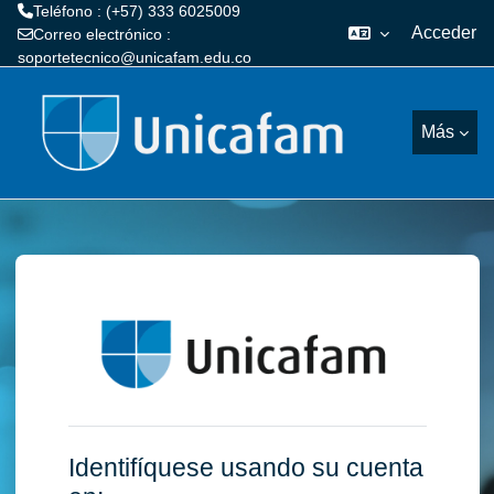
Teléfono : (+57) 333 6025009
Acceder
Correo electrónico :
soportetecnico@unicafam.edu.co
Salta al contenido principal
Más
Entrar a Campus
Identifíquese usando su cuenta